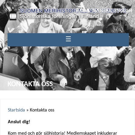
SUOMI
SVENSKA
ENGLISH
☰
KONTAKTA OSS
Startsida
»
Kontakta oss
Y
Anslut dig!
o
Kom med och gör sjöhistoria! Medlemskapet inkluderar