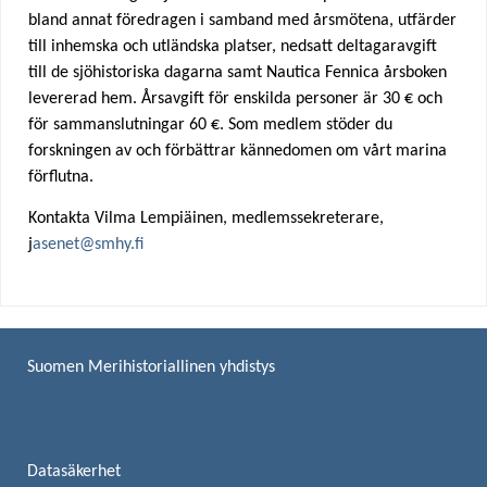
bland annat föredragen i samband med årsmötena, utfärder
u
till inhemska och utländska platser, nedsatt deltagaravgift
till de sjöhistoriska dagarna samt Nautica Fennica årsboken
a
levererad hem. Årsavgift för enskilda personer är 30 € och
för sammanslutningar 60 €. Som medlem stöder du
r
forskningen av och förbättrar kännedomen om vårt marina
förflutna.
e
Kontakta Vilma Lempiäinen, medlemssekreterare,
h
j
asenet@smhy.fi
e
r
Suomen Merihistoriallinen yhdistys
e
Datasäkerhet