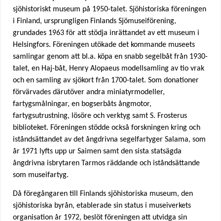
sjöhistoriskt museum på 1950-talet. Sjöhistoriska föreningen
u
i Finland, ursprungligen Finlands Sjömuseiförening,
grundades 1963 för att stödja inrättandet av ett museum i
a
Helsingfors. Föreningen utökade det kommande museets
samlingar genom att bl.a. köpa en snabb segelbåt från 1930-
r
talet, en Haj-båt, Henry Alopaeus modellsamling av tio vrak
och en samling av sjökort från 1700-talet. Som donationer
e
förvärvades därutöver andra miniatyrmodeller,
h
fartygsmålningar, en bogserbåts ångmotor,
fartygsutrustning, lösöre och verktyg samt S. Frosterus
e
biblioteket. Föreningen stödde också forskningen kring och
iståndsättandet av det ångdrivna segelfartyger Salama, som
r
år 1971 lyfts upp ur Saimen samt den sista statsägda
ångdrivna isbrytaren Tarmos räddande och iståndsättande
e
som museifartyg.
Då föregångaren till Finlands sjöhistoriska museum, den
sjöhistoriska byrån, etablerade sin status i museiverkets
organisation år 1972, beslöt föreningen att utvidga sin