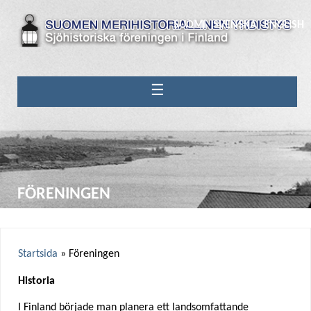
SUOMI
SVENSKA
ENGLISH
☰
FÖRENINGEN
Startsida
»
Föreningen
Y
Historia
o
I Finland började man planera ett landsomfattande