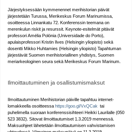
Järjestyksessään kymmenennet merihistorian päivät 
u
järjestetään Turussa, Merikeskus Forum Marinumissa, 
osoitteessa Linnankatu 72. Konferenssin teemana on 
a
merenkulun riskit ja resurssit. Keynote-esitelmät pitävät 
professori Amélia Polónia (Universidade do Porto), 
r
apulaisprofessori Kristin Ilves (Helsingin yliopisto) sekä 
dosentti Mikko Huhtamies (Helsingin yliopisto) Tapahtuman 
e
järjestävät Suomen merihistoriallinen yhdistys, Suomen 
meriarkeologinen seura sekä Merikeskus Forum Marinum.  
h
e
Ilmoittautuminen ja osallistumismaksut 
r
Ilmoittautuminen Merihistorian päiville tapahtuu internet-
e
lomakkeella osoitteessa 
https://goo.gl/VxQCak
  tai 
puhelimella suoraan konferenssisihteeri Heikki Laurilalle (050 
523 3832). Sitovat ilmoittautumiset 1.3.2019 mennessä. 
Maksuohjeet lähetetään ilmoittautumisen vahvistamisen 
yhteydessä. Viimeinen maksupäivä on 11.3.2019 