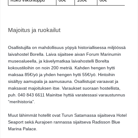
Majoitus ja ruokailut 
Osallistujilla on mahdollisuus yöpyä historiallisessa miljöössä 
laivahostel Borella. Laiva sijaitsee aivan Forum Marinumin 
museoalueella, ja kävelymatkaa laivahostelli Borelta 
kokoustiloihin on noin 200 metriä. Kahden hengen hytti 
maksaa 85€/yö ja yhden hengen hytti 55€/yö. Hintoihin 
sisältyy aamupala ja aamusauna. Osallistujat varaavat ja 
maksavat majoituksen itse. Varaukset suoraan hostellista, 
puh. 040 843 6611 Mainitse hyttiä varatessasi varaustunnus 
“merihistoria”.  
Muut lähimmät hotellit ovat Turun Satamassa sijaitseva Hotel 
Seaport sekä Aurajoen rannassa sijaitseva Radisson Blue 
Marina Palace. 