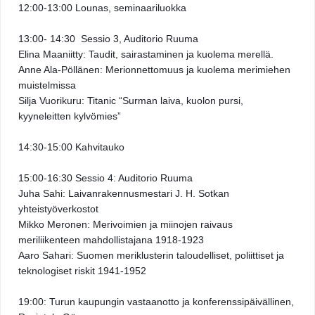
12:00-13:00 Lounas, seminaariluokka 
13:00- 14:30  Sessio 3, Auditorio Ruuma 
Elina Maaniitty: Taudit, sairastaminen ja kuolema merellä. 
Anne Ala-Pöllänen: Merionnettomuus ja kuolema merimiehen 
muistelmissa 
Silja Vuorikuru: Titanic “Surman laiva, kuolon pursi, 
kyyneleitten kylvömies” 
14:30-15:00 Kahvitauko
15:00-16:30 Sessio 4: Auditorio Ruuma 
Juha Sahi: Laivanrakennusmestari J. H. Sotkan 
yhteistyöverkostot 
Mikko Meronen: Merivoimien ja miinojen raivaus 
meriliikenteen mahdollistajana 1918-1923
Aaro Sahari: Suomen meriklusterin taloudelliset, poliittiset ja 
teknologiset riskit 1941-1952
19:00: Turun kaupungin vastaanotto ja konferenssipäivällinen, 