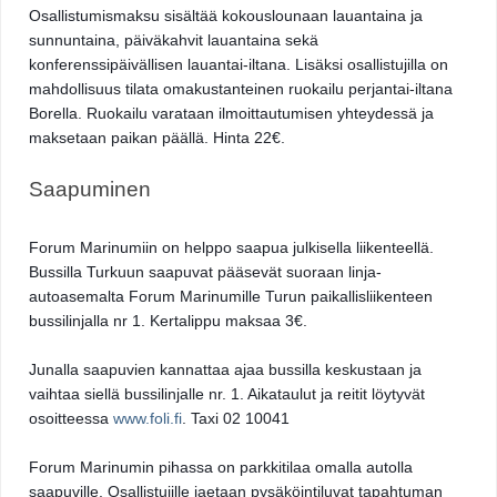
Osallistumismaksu sisältää kokouslounaan lauantaina ja 
sunnuntaina, päiväkahvit lauantaina sekä 
konferenssipäivällisen lauantai-iltana. Lisäksi osallistujilla on 
mahdollisuus tilata omakustanteinen ruokailu perjantai-iltana 
Borella. Ruokailu varataan ilmoittautumisen yhteydessä ja 
maksetaan paikan päällä. Hinta 22€.
Saapuminen
Forum Marinumiin on helppo saapua julkisella liikenteellä. 
Bussilla Turkuun saapuvat pääsevät suoraan linja-
autoasemalta Forum Marinumille Turun paikallisliikenteen 
bussilinjalla nr 1. Kertalippu maksaa 3€. 
Junalla saapuvien kannattaa ajaa bussilla keskustaan ja 
vaihtaa siellä bussilinjalle nr. 1. Aikataulut ja reitit löytyvät 
osoitteessa 
www.foli.fi
. Taxi 02 10041
Forum Marinumin pihassa on parkkitilaa omalla autolla 
saapuville. Osallistujille jaetaan pysäköintiluvat tapahtuman 