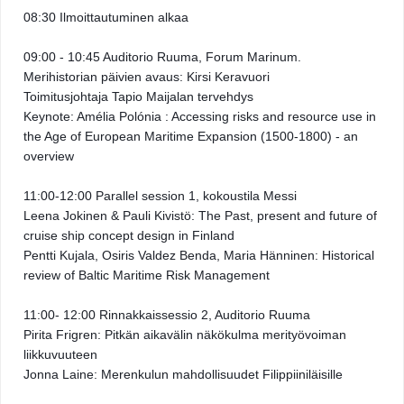
08:30 Ilmoittautuminen alkaa
09:00 - 10:45 Auditorio Ruuma, Forum Marinum. 
Merihistorian päivien avaus: Kirsi Keravuori
Toimitusjohtaja Tapio Maijalan tervehdys 
K
eynote: Amélia Polónia : Accessing risks and resource use in 
the Age of European Maritime Expansion (1500-1800) - an 
overview
11:00-12:00 Parallel session 1, kokoustila Messi
Leena Jokinen & Pauli Kivistö: The Past, present and future of 
cruise ship concept design in Finland 
Pentti Kujala, Osiris Valdez Benda, Maria Hänninen: Historical 
review of Baltic Maritime Risk Management 
11:00- 12:00 Rinnakkaissessio 2, Auditorio Ruuma 
Pirita Frigren: Pitkän aikavälin näkökulma merityövoiman 
liikkuvuuteen 
Jonna Laine: Merenkulun mahdollisuudet Filippiiniläisille 