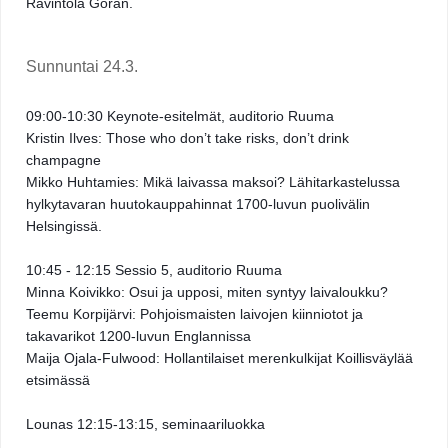
Ravintola Göran.
Sunnuntai 24.3. 
09:00-10:30 Keynote-esitelmät, auditorio Ruuma 
Kristin Ilves: Those who don’t take risks, don’t drink 
champagne 
Mikko Huhtamies: Mikä laivassa maksoi? Lähitarkastelussa 
hylkytavaran huutokauppahinnat 1700-luvun puolivälin 
Helsingissä. 
10:45 - 12:15 Sessio 5, auditorio Ruuma 
Minna Koivikko: Osui ja upposi, miten syntyy laivaloukku? 
Teemu Korpijärvi: Pohjoismaisten laivojen kiinniotot ja 
takavarikot 1200-luvun Englannissa 
Maija Ojala-Fulwood: Hollantilaiset merenkulkijat Koillisväylää 
etsimässä 
Lounas 12:15-13:15, seminaariluokka 