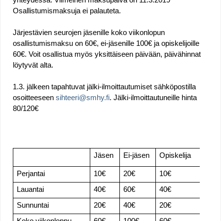
Osallistumismaksuja ei palauteta. 
Järjestävien seurojen jäsenille koko viikonlopun 
osallistumismaksu on 60€, ei-jäsenille 100€ ja opiskelijoille 
60€. Voit osallistua myös yksittäiseen päivään, päivähinnat 
löytyvät alta. 
1.3. jälkeen tapahtuvat jälki-ilmoittautumiset sähköpostilla 
osoitteeseen 
sihteeri@smhy.fi
. Jälki-ilmoittautuneille hinta 
80/120€ 
Jäsen 
Ei-jäsen 
Opiskelija 
Perjantai 
10€
20€
10€
Lauantai 
40€
60€
40€
Sunnuntai 
20€
40€
20€
Koko viikonloppu 
60€
100€
60€