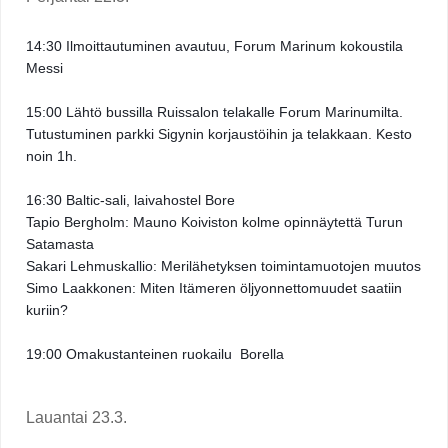
14:30 Ilmoittautuminen avautuu, Forum Marinum kokoustila 
Messi 
15:00 Lähtö bussilla Ruissalon telakalle Forum Marinumilta. 
Tutustuminen parkki Sigynin korjaustöihin ja telakkaan. Kesto 
noin 1h. 
16:30 Baltic-sali, laivahostel Bore  
Tapio Bergholm: Mauno Koiviston kolme opinnäytettä Turun 
Satamasta 
Sakari Lehmuskallio: Merilähetyksen toimintamuotojen muutos 
Simo Laakkonen: Miten Itämeren öljyonnettomuudet saatiin 
kuriin? 
19:00 Omakustanteinen ruokailu  Borella 
Lauantai 23.3. 